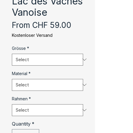
Lac des Vaches
Vanoise
Sale
From
CHF 59.00
Price
Kostenloser Versand
Grösse
*
Material
*
Rahmen
*
Quantity
*