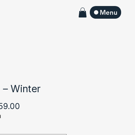
Menu
 – Winter
Sale
59.00
Price
d