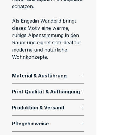
schätzen.
Als Engadin Wandbild bringt 
dieses Motiv eine warme, 
ruhige Alpenstimmung in den 
Raum und eignet sich ideal für 
moderne und natürliche 
Wohnkonzepte.
Material & Ausführung
Dieses Motiv ist als 
Print Qualität & Aufhängung
hochwertiger Fine Art Print in 
verschiedenen Ausführungen 
Alle Wandbilder werden mit 
Produktion & Versand
erhältlich:
professioneller 
Drucktechnologie und 
Alle Prints werden auf 
Premium Fotopapier (matt)
Pflegehinweise
langlebigen Materialien 
Bestellung gefertigt.
Brillanter Fotodruck mit feinen 
produziert.
Alu-Dibond und Leinwand 
So bleibt dein Wandbild 