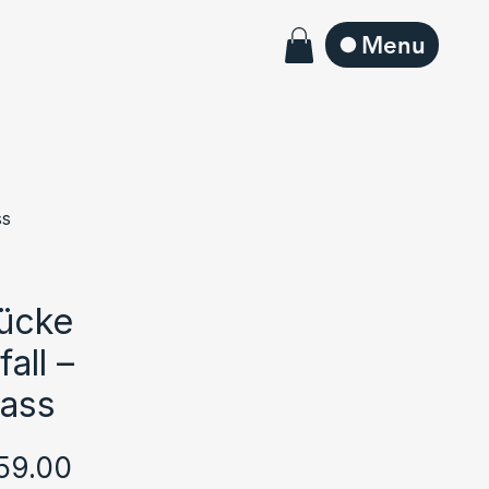
Menu
ss
ücke
all –
pass
Sale
59.00