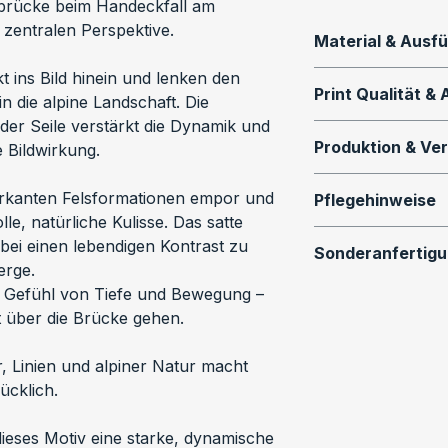
ebrücke beim Handeckfall am 
 zentralen Perspektive.
Material & Ausf
t ins Bild hinein und lenken den 
Dieses Motiv ist a
Print Qualität &
in die alpine Landschaft. Die 
Print in verschi
er Seile verstärkt die Dynamik und 
erhältlich:
Alle Wandbilder w
Produktion & Ve
e Bildwirkung.
Drucktechnologie 
Premium Fotopap
produziert.
Alle Prints werden
arkanten Felsformationen empor und 
Brillanter Fotodr
Pflegehinweise
Alu-Dibond und L
le, natürliche Kulisse. Das satte 
und hoher Detailge
Qualifizie
aktuell im Shop n
So bleibt dein Wan
abei einen lebendigen Kontrast zu 
Rahmung hinter G
Hohe Farbt
Sonderanfertig
bestellbar. Bitte
und hochwertig:
erge.
Der Druck ist vol
Sorgfältige
eine Lieferung in
Reinigung 
Du wünschst dir e
in Gefühl von Tiefe und Bewegung – 
Versand
Tuch
Panorama, speziel
t über die Brücke gehen.
Alu-Dibond (kasc
Um zusätzliche K
Keine aggr
massgeschneidert
Modernes Wandbil
ökologischen Fuß
verwende
, Linien und alpiner Natur macht 
Verbundplatte mit
Alu-Dibond & Le
erfolgt die Produ
Leinwand n
Individuelle Einz
ücklich.
Formstabil, langl
professionelles 
qualifizierten Dr
Die Alu-Dib
für:
Galerie-Optik. Der
Rückseite. Dieses
schutzfoli
dieses Motiv eine starke, dynamische 
auf eine 2mm Alu
Optik und eine ei