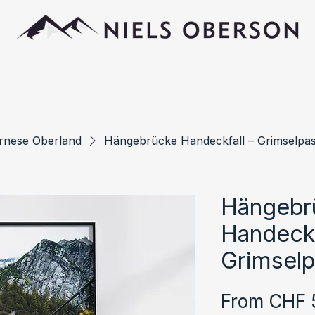
rnese Oberland
Hängebrücke Handeckfall – Grimselpa
Hängebr
Handeckf
Grimsel
From
CHF 