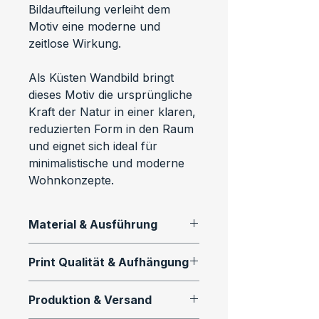
Bildaufteilung verleiht dem 
Motiv eine moderne und 
zeitlose Wirkung.
Als Küsten Wandbild bringt 
dieses Motiv die ursprüngliche 
Kraft der Natur in einer klaren, 
reduzierten Form in den Raum 
und eignet sich ideal für 
minimalistische und moderne 
Wohnkonzepte.
Material & Ausführung
Dieses Motiv ist als 
Print Qualität & Aufhängung
hochwertiger Fine Art Print in 
verschiedenen Ausführungen 
Alle Wandbilder werden mit 
Produktion & Versand
erhältlich:
professioneller 