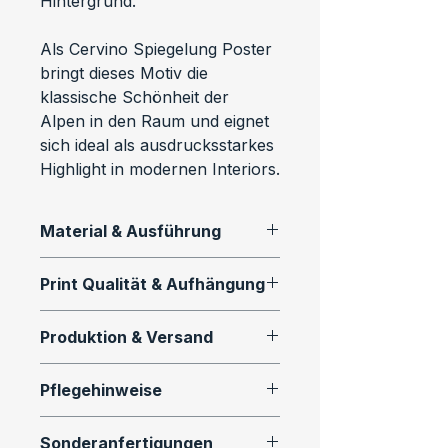
Hintergrund.
Als Cervino Spiegelung Poster 
bringt dieses Motiv die 
klassische Schönheit der 
Alpen in den Raum und eignet 
sich ideal als ausdrucksstarkes 
Highlight in modernen Interiors.
Material & Ausführung
Dieses Motiv ist als 
Print Qualität & Aufhängung
hochwertiger Fine Art Print in 
verschiedenen Ausführungen 
Alle Wandbilder werden mit 
Produktion & Versand
erhältlich:
professioneller 
Drucktechnologie und 
Alle Prints werden auf 
Premium Fotopapier (matt)
Pflegehinweise
langlebigen Materialien 
Bestellung gefertigt.
Brillanter Fotodruck mit feinen 
produziert.
Alu-Dibond und Leinwand 
So bleibt dein Wandbild 
Tonwerten und hoher 
Sonderanfertigungen
Produkte sind aktuell im Shop 