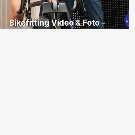
Bikefitting Video & Foto -
Rennshop Wüthrich