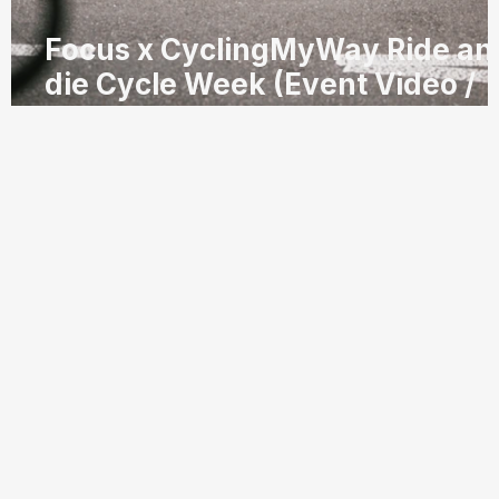
Focus x CyclingMyWay Ride an
die Cycle Week (Event Video /
Foto)