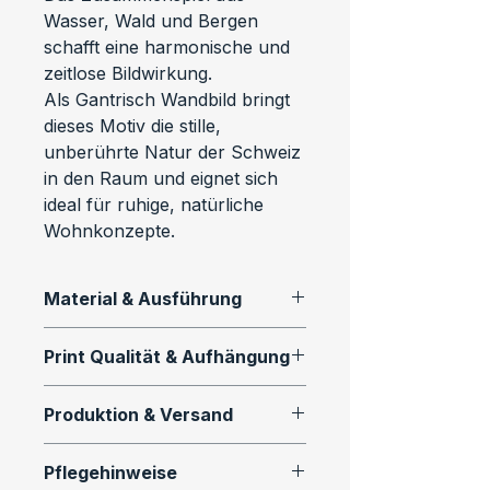
Wasser, Wald und Bergen 
schafft eine harmonische und 
zeitlose Bildwirkung.
Als Gantrisch Wandbild bringt 
dieses Motiv die stille, 
unberührte Natur der Schweiz 
in den Raum und eignet sich 
ideal für ruhige, natürliche 
Wohnkonzepte.
Material & Ausführung
Dieses Motiv ist als 
Print Qualität & Aufhängung
hochwertiger Fine Art Print in 
verschiedenen Ausführungen 
Alle Wandbilder werden mit 
Produktion & Versand
erhältlich:
professioneller 
Drucktechnologie und 
Alle Prints werden auf 
Premium Fotopapier (matt)
Pflegehinweise
langlebigen Materialien 
Bestellung gefertigt.