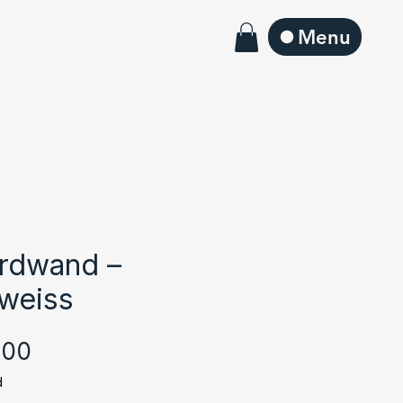
Menu
ordwand –
weiss
Sale-
.00
Preis
d