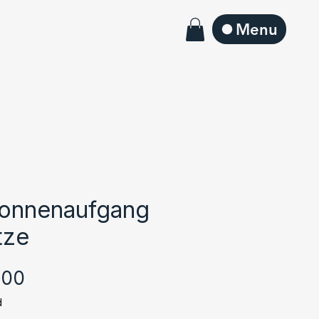
Menu
Sonnenaufgang
tze
Sale-
.00
Preis
d