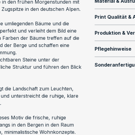
Material & Ausf
e in den frühen Morgenstunden mit 
 Zugspitze in den deutschen Alpen.
Dieses Motiv ist a
Print Qualität &
Print in verschi
die umliegenden Bäume und die 
erhältlich:
Alle Wandbilder w
erfekt und verleiht dem Bild eine 
Produktion & Ve
Drucktechnologie 
 Farben der Bäume treffen auf die 
Premium Fotopap
produziert.
Alle Prints werden
 der Berge und schaffen eine 
Brillanter Fotodr
Pflegehinweise
Alu-Dibond und L
immung.
und hoher Detailge
Qualifizie
aktuell im Shop n
chtbaren Steine unter der 
So bleibt dein Wan
Rahmung hinter G
Hohe Farbt
Sonderanfertig
bestellbar. Bitte
iche Struktur und führen den Blick 
und hochwertig:
Der Druck ist vol
Sorgfältige
eine Lieferung in
Reinigung 
Du wünschst dir e
Versand
Tuch
Panorama, speziel
Alu-Dibond (kasc
Um zusätzliche K
gt die Landschaft zum Leuchten, 
Keine aggr
massgeschneidert
Modernes Wandbil
ökologischen Fuß
und unterstreicht die ruhige, klare 
verwende
Verbundplatte mit
Alu-Dibond & Le
erfolgt die Produ
.
Leinwand n
Individuelle Einz
Formstabil, langl
professionelles 
qualifizierten Dr
Die Alu-Dib
für:
Galerie-Optik. Der
Rückseite. Dieses
eses Motiv die frische, ruhige 
schutzfoli
auf eine 2mm Alu
Optik und eine ei
Lieferung 
ngs in den Bergen in den Raum 
Bedarf mit
Privatper
und mit einer mat
der Schwe
e, minimalistische Wohnkonzepte.
Mikrofaser
Interior Pr