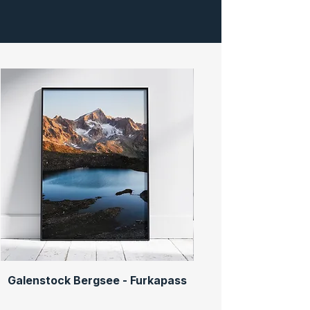
Galenstock Bergsee - Furkapass
Galenstock Bergsee