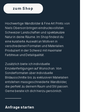
zum Shop
Hochwertige Wandbilder & Fine Art Prints von
Niels Oberson bringen eindrucksvollsten
Schweizer Landschaften und spektakuläre
Natur in deine Räume. Im Shop findest du
eine kuratierte Auswahl an Motiven in
verschiedenen Formaten und Materialien.
Produziert in der Schweiz mit maximaler
Farbtreue und Detailqualität.
Zusätzlich biete ich individuelle
Einzelanfertigungen auf Wunsch an. Von
Sonderformaten über individuelle
Bildausschnitte bis zu exklusiven Materialien
entstehen massgeschneiderte Wandbilder,
die perfekt zu deinem Raum und Stil passen.
Gerne berate ich dich hierzu persönlich.
Anfrage starten